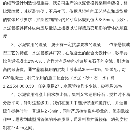
的细节设计制造也很重要。我公司生产的水泥管模具采用单缝模，相
比双缝模，其拆装方便，不易变形。依据悬辊机的工艺特点和成型后
的管体尺寸要求，挡圈控制内径的尺寸应比规则值大3~5mm。另外，
水泥管模具筒体纵向应尽量防止接板以防焊接后变形影响管体的顺直
度
3、水泥管用的混凝土属于有一定抗渗要求的混凝土。依据悬辊成
型工艺的特点，水泥管模具厂家，在混凝土的配合比设计中，砂率要
比普通混凝土2%~6%，这样才有足够的砂浆填充石子的空隙，到达较
高的致密度。通常悬辊机用的混凝土砂率爲30%~40%。经试配，对
C30混凝土，我们采用的施工配合比（水泥：砂：石：水）爲
1:2.25:4.00:0.39，任务度爲27，水泥管模具多少钱，砂率爲36%
4、水泥管用混凝土因水灰比低，集料又常运用碎石，搅拌时不易
分散平均，针对这些缘由，我们在施工中选择强迫式搅拌机，并适当
延伸搅拌时时，普通从2~3min，同时严厉控制集料称量的。但实践操
作中，思索到成型后管体的外表质量，通常料浆拌得较稀，坍落度控
制在2~4cm之间。