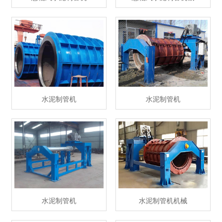
水泥制管机
水泥制管机
水泥制管机
水泥制管机机械