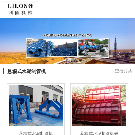
悬辊式水泥制管机
查看分类
悬辊式水泥制管机
悬辊式水泥制管机械