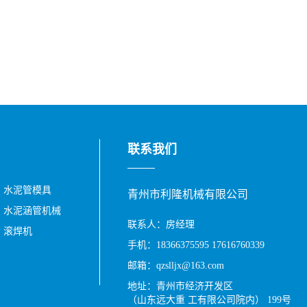
联系我们
水泥管模具
青州市利隆机械有限公司
水泥涵管机械
联系人：房经理
滚焊机
手机：18366375595 17616760339
邮箱：qzslljx@163.com
地址：青州市经济开发区
（山东远大重 工有限公司院内） 199号