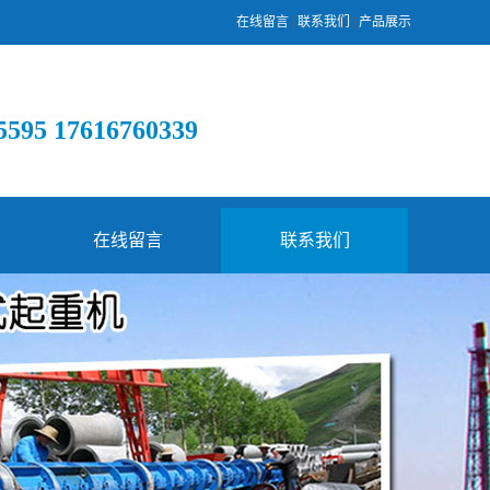
在线留言
|
联系我们
|
产品展示
5595 17616760339
在线留言
联系我们