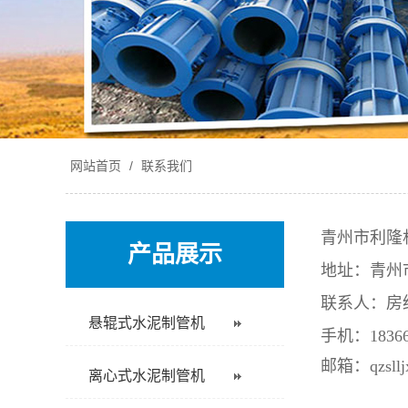
网站首页
/
联系我们
青州市利隆
产品展示
地址：青州
联系人：房
悬辊式水泥制管机
手机：183663
邮箱：qzsllj
离心式水泥制管机