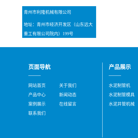
青州市利隆机械有限公司
地址：青州市经济开发区（山东远大
重工有限公司院内）199号
联系人：房经理
手机：18366375595 17616760339
页面导航
产品展示
邮箱：qzslljx@163.com
网站首页
关于我们
水泥制管机
产品中心
新闻动态
水泥制管模具
案例展示
在线留言
水泥井管机械
联系我们