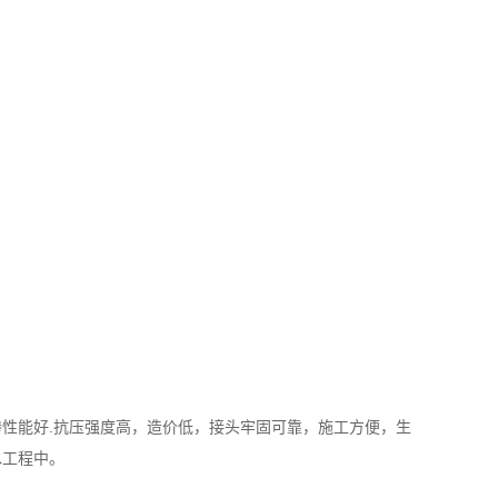
性能好.抗压强度高，造价低，接头牢固可靠，施工方便，生
水工程中。