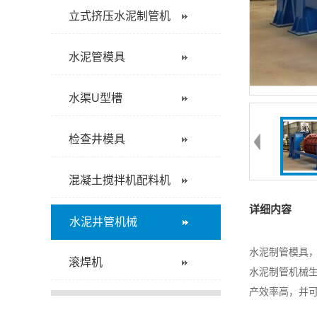
立式挤压水泥制管机
水泥管模具
水渠U型槽
检查井模具
混凝土搅拌机配料机
详细内容
水泥井管机械
水泥制管模具
滚焊机
水泥制管机械
产效率高，并