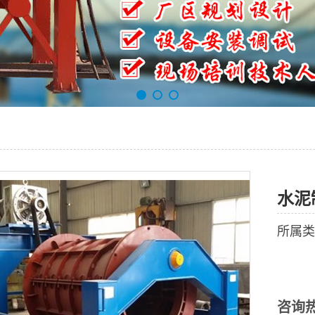
水泥
所属类
咨询