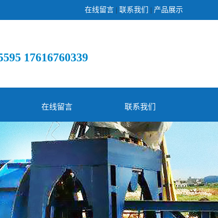
在线留言
|
联系我们
|
产品展示
5595 17616760339
在线留言
联系我们