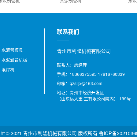
水泥制管机
水泥制管机
水泥
联系我们
水泥管模具
青州市利隆机械有限公司
水泥涵管机械
联系人：房经理
滚焊机
手机：18366375595 17616760339
邮箱：qzslljx@163.com
地址：青州市经济开发区
（山东远大重 工有限公司院内） 199号
right © 2021 青州市利隆机械有限公司
版权所有
鲁ICP备2021036