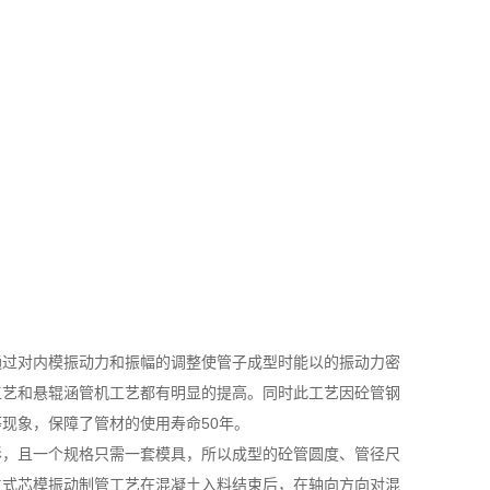
通过对内模振动力和振幅的调整使管子成型时能以的振动力密
工艺和悬辊涵管机工艺都有明显的提高。同时此工艺因砼管钢
现象，保障了管材的使用寿命50年。
形，且一个规格只需一套模具，所以成型的砼管圆度、管径尺
立式芯模振动制管工艺在混凝土入料结束后，在轴向方向对混