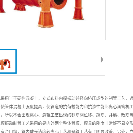
机采用半干硬性混凝土，立式布料内模振动并径向挤压成型的制管工艺，
而使管体混凝土强度提高，使管道的抗荷载能力和抗渗性能比离心涵管机
匀，所以不会出现离心、悬辊工艺出现的钢筋网位移、跳筋、并筋、散筋等
芯模振动制管工艺采用的是内外两个整体管模，模具的刚度非常好不易变
没有合口缝，管内壁光洁度较离心工艺和悬辊工艺有了明显改善。另外，