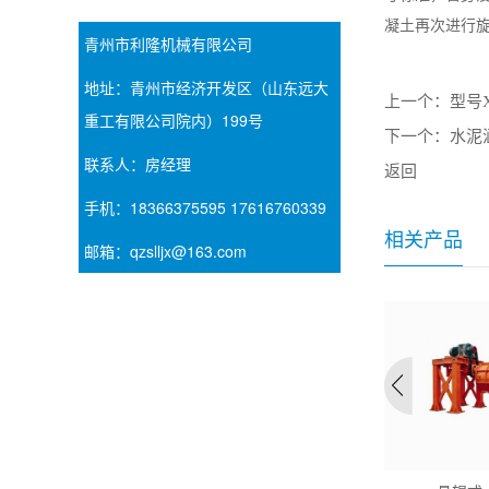
凝土再次进行
青州市利隆机械有限公司
地址：青州市经济开发区（山东远大
上一个：
型号
重工有限公司院内）199号
下一个：
水泥
联系人：房经理
返回
手机：18366375595 17616760339
相关产品
邮箱：qzslljx@163.com