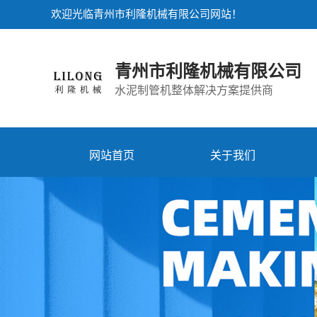
欢迎光临青州市利隆机械有限公司网站！
青州市利隆机械有限公司
水泥制管机整体解决方案提供商
网站首页
关于我们