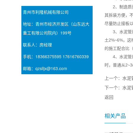
2、制造
青州市利隆机械有限公司
其拆装方便，不
地址：青州市经济开发区（山东远大
尽量防止接板
3、水泥
重工有限公司院内）199号
土2%~6%，
联系人：房经理
的施工配合比（水
手机：18366375595 17616760339
4、水泥
时，普通从2~
邮箱：qzslljx@163.com
上一个：
水泥
下一个：
水泥
返回
相关产品