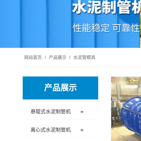
网站首页
/
产品展示
/
水泥管模具
产品展示
悬辊式水泥制管机
离心式水泥制管机