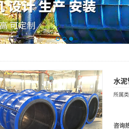
水泥
所属类
咨询