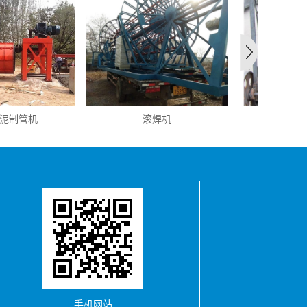
泥制管机
滚焊机
水利U型
手机网站