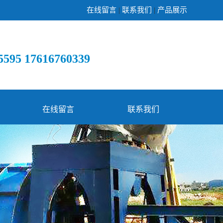
在线留言
|
联系我们
|
产品展示
5595 17616760339
在线留言
联系我们