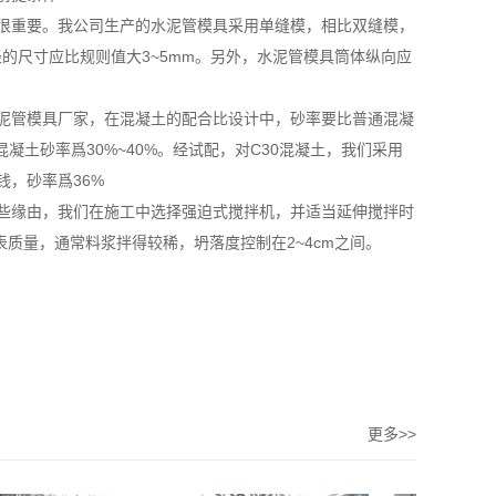
很重要。我公司生产的水泥管模具采用单缝模，相比双缝模，
的尺寸应比规则值大3~5mm。另外，水泥管模具筒体纵向应
泥管模具厂家，在混凝土的配合比设计中，砂率要比普通混凝
凝土砂率爲30%~40%。经试配，对C30混凝土，我们采用
少钱，砂率爲36%
些缘由，我们在施工中选择强迫式搅拌机，并适当延伸搅拌时
表质量，通常料浆拌得较稀，坍落度控制在2~4cm之间。
更多>>