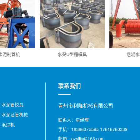
水泥制管机
水渠U型槽模具
悬辊水
联系我们
水泥管模具
青州市利隆机械有限公司
水泥涵管机械
联系人：房经理
滚焊机
手机：18366375595 17616760339
邮箱：qzslljx@163.com